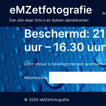
Ga
eMZetfotografie
naar
Pr
de
Een site waar foto's en duiken samenkomen
inhoud
Beschermd: 21
uur – 16.30 uur
Deze inhoud is beveiligd met een wachtwoord
Wachtwoord:
© 2026 eMZetfotografie.